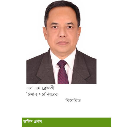
এস এম রেজভী
হিসাব মহানিয়ন্ত্রক
বিস্তারিত
অফিস প্রধান