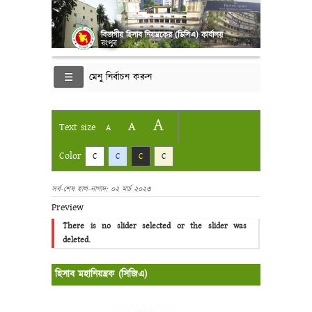
বিভাগীয় হিসাব নিয়ন্ত্রকের (ডিসিএ) কার্যালয়
রংপুর
মেনু নির্বাচন করুন
A
A
Text size
A
Color
C
C
C
C
সর্ব-শেষ হাল-নাগাদ: ০২ মার্চ ২০২৩
Preview
There is no slider selected or the slider was
deleted.
হিসাব মহানিয়ন্ত্রক (সিজিএ)