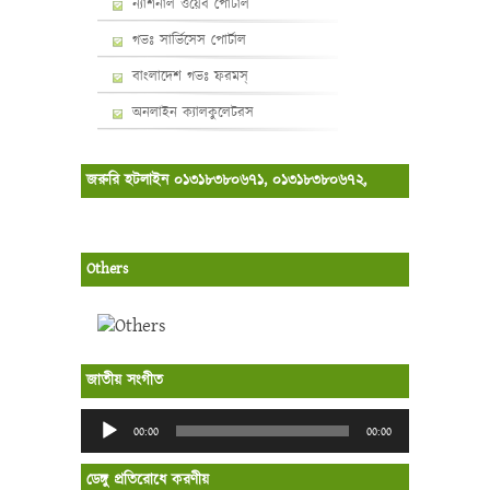
ন্যাশনাল ওয়েব পোর্টাল
গভঃ সার্ভিসেস পোর্টাল
বাংলাদেশ গভঃ ফরমস্‌
অনলাইন ক্যালকুলেটরস
জরুরি হটলাইন ০১৩১৮৩৮০৬৭১, ০১৩১৮৩৮০৬৭২,
Others
জাতীয় সংগীত
Audio
00:00
00:00
Player
ডেঙ্গু প্রতিরোধে করণীয়