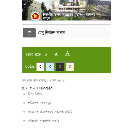
বিভাগীয় হিসাব নিয়ন্ত্রকের (ডিসিএ) কার্যালয়
রংপুর
মেনু নির্বাচন করুন
A
A
Text size
A
Color
C
C
C
C
সর্ব-শেষ হাল-নাগাদ: ০২ মার্চ ২০২৩
সেবা প্রদান প্রতিশ্রুতি
মিশন ভিশন
প্রতিশ্রুত সেবাসমূহ
আমাদের প্রত্যাশাজেট সংক্রান্ত কমিটি
অভিযোগ ব্যবস্থাপনা পদ্ধতি