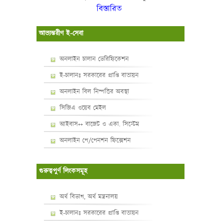
বিস্তারিত
আভ্যন্তরীণ ই-সেবা
অনলাইন চালান ভেরিফিকেশন
ই-চালানঃ সরকারের প্রাপ্তি বাতায়ন
অনলাইন বিল নিষ্পত্তির অবস্থা
সিজিএ ওয়েব মেইল
আইবাস++ বাজেট ও একা. সিস্টেম
অনলাইন পে/পেনশন ফিক্সেশন
গুরুত্বপুর্ণ লিংকসমূহ
অর্থ বিভাগ, অর্থ মন্ত্রনালয়
ই-চালানঃ সরকারের প্রাপ্তি বাতায়ন