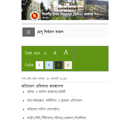
বিভাগীয় হিসাব নিয়ন্ত্রকের (ডিসিএ) কার্যালয়
রংপুর
মেনু নির্বাচন করুন
A
A
Text size
A
Color
C
C
C
C
সর্ব-শেষ হাল-নাগাদ: ২০ আগস্ট ২০২৫
অভিযোগ প্রতিকার ব্যবস্থাপনা
অনিক ও আপিল কর্মকর্তা/কমিটি
কর্ম-পরিকল্পনা, পরিবীক্ষণ ও মূল্যায়ন প্রতিবেদন
অভিযোগ দাখিল (অনলাইন)
আইন/বিধি/নীতিমালা/পরিপত্র/প্রজ্ঞাপন/নির্দেশিকা