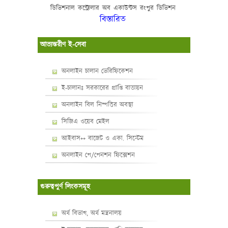
ডিভিশনাল
কন্ট্রোলার
অব
একাউন্টস
রংপুর
ডিভিশন
বিস্তারিত
আভ্যন্তরীণ ই-সেবা
অনলাইন চালান ভেরিফিকেশন
ই-চালানঃ সরকারের প্রাপ্তি বাতায়ন
অনলাইন বিল নিষ্পত্তির অবস্থা
সিজিএ ওয়েব মেইল
আইবাস++ বাজেট ও একা. সিস্টেম
অনলাইন পে/পেনশন ফিক্সেশন
গুরুত্বপুর্ণ লিংকসমূহ
অর্থ বিভাগ, অর্থ মন্ত্রনালয়